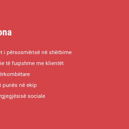
ona
et i përsosmërisë në shërbime
e të fuqishme me klientët
dërkombëtare
 i punës në ekip
rgjegjësisë sociale