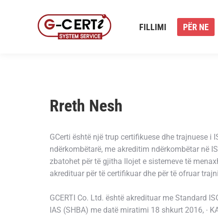
FILLIMI
PËR NE
FILLIMI
PËR NE
Rreth Nesh
GCerti është një trup certifikuese dhe trajnuese i
ndërkombëtarë, me akreditim ndërkombëtar në ISO 
zbatohet për të gjitha llojet e sistemeve të mena
akredituar për të certifikuar dhe për të ofruar traj
GCERTI Co. Ltd. është akredituar me Standard ISO
IAS (SHBA) me datë miratimi 18 shkurt 2016, ∙ K