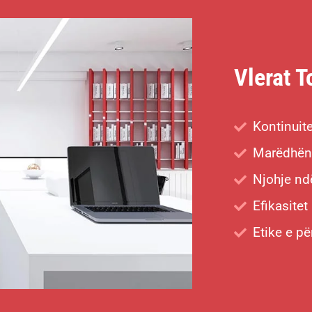
Vlerat T
Kontinuit
Marëdhëni
Njohje n
Efikasitet
Etike e pë