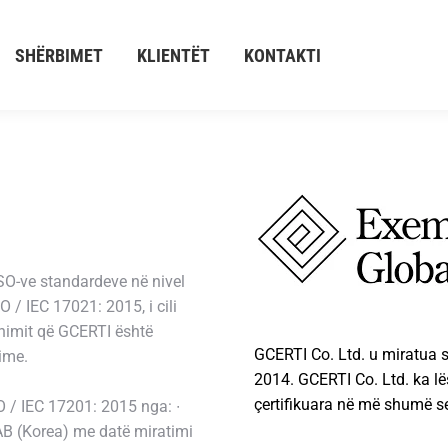
SHËRBIMET
KLIENTËT
KONTAKTI
SHËRBIMET
KLIENTËT
KONTAKTI
 ISO-ve standardeve në nivel
/ IEC 17021: 2015, i cili
xhimit që GCERTI është
GCERTI Co. Ltd. u miratua s
nime.
2014. GCERTI Co. Ltd. ka lë
çertifikuara në më shumë se
 / IEC 17201: 2015 nga: ∙
AB (Korea) me datë miratimi