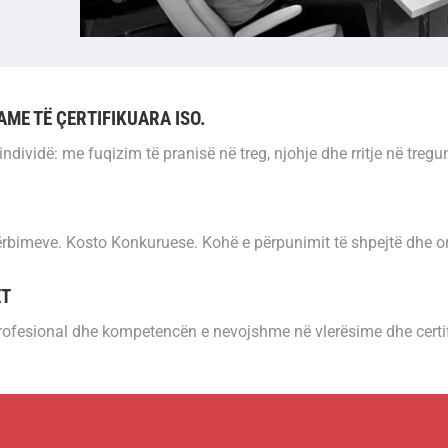
AME TË ÇERTIFIKUARA ISO.
ndividë: me fuqizim të pranisë në treg, njohje dhe rritje në treg
ërbimeve. Kosto Konkuruese. Kohë e përpunimit të shpejtë dhe ori
ET
 profesional dhe kompetencën e nevojshme në vlerësime dhe certi